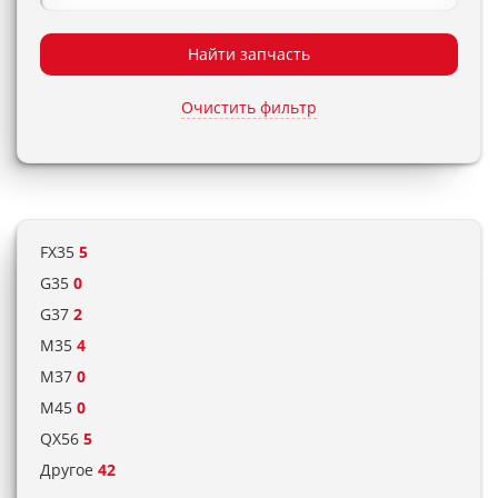
Найти запчасть
Очистить фильтр
FX35
5
G35
0
G37
2
M35
4
M37
0
M45
0
QX56
5
Другое
42