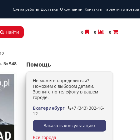
Схема работы
Доставка
О компании
Контакты
Гарантия и возвра
Найти
0
0
0
12
ь
№ 548
Помощь
Не можете определиться?
Поможем с выбором детали.
Звоните по телефону в вашем
городе.
Екатеринбург
+7 (343) 302-16-
12
Заказать консультацию
Все города