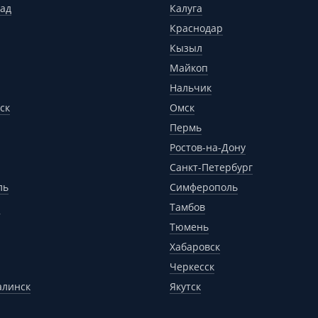
ад
Калуга
Краснодар
Кызыл
Майкоп
Нальчик
ск
Омск
Пермь
Ростов-на-Дону
Санкт-Петербург
ль
Симферополь
р
Тамбов
Тюмень
Хабаровск
Черкесск
алинск
Якутск