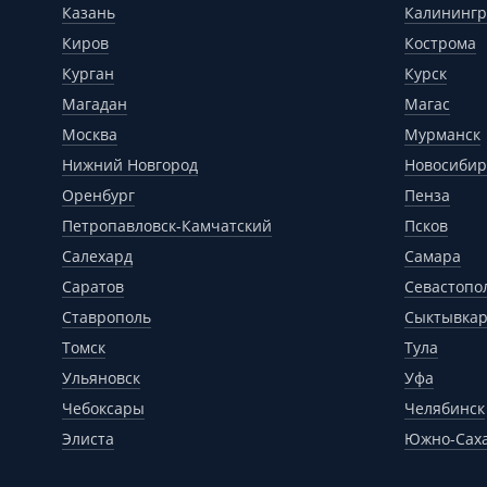
Казань
Калинингр
Киров
Кострома
Курган
Курск
Магадан
Магас
Москва
Мурманск
Нижний Новгород
Новосибир
Оренбург
Пенза
Петропавловск-Камчатский
Псков
Салехард
Самара
Саратов
Севастопо
Ставрополь
Сыктывка
Томск
Тула
Ульяновск
Уфа
Чебоксары
Челябинск
Элиста
Южно-Сах