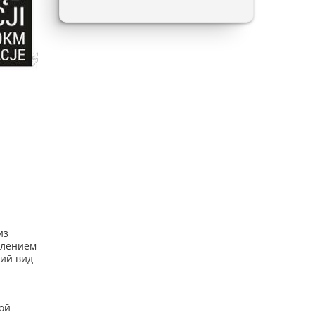
из
влением
ний вид
кой