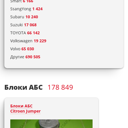
Smart
6 166
SsangYong
1 424
Subaru
10 240
Suzuki
17 068
TOYOTA
66 142
Volkswagen
19 229
Volvo
65 030
Другие
690 505
Блоки АБС
178 849
Блоки АБС
Citroen Jumper